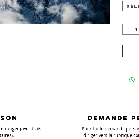
Sél
ison
Demande p
'étranger (avec frais
Pour toute demande personn
aires).
diriger vers la rubrique co