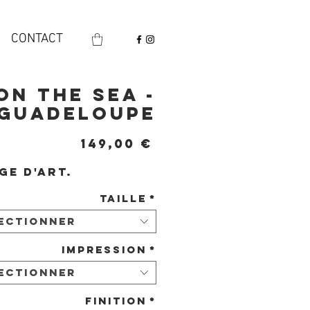
CONTACT
On the sea -
Guadeloupe
Prix
149,00 €
ge d'art.
Taille
*
ectionner
Impression
*
ectionner
Finition
*