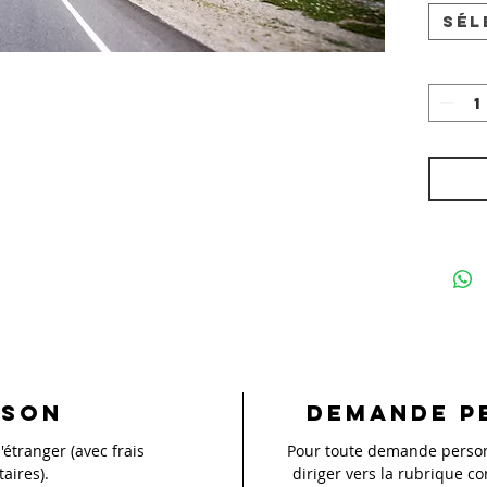
Sél
ison
Demande p
'étranger (avec frais
Pour toute demande personn
aires).
diriger vers la rubrique co