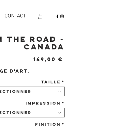
CONTACT
n the Road -
Canada
Prix
149,00 €
ge d'art.
Taille
*
ectionner
Impression
*
ectionner
Finition
*