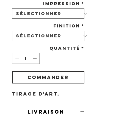
Impression
*
Finition
*
Quantité
*
COMMANDER
Tirage d'art.
Livraison
Livraison en France et à l'étranger
Demande
(avec frais supplémentaires).
personnalisée