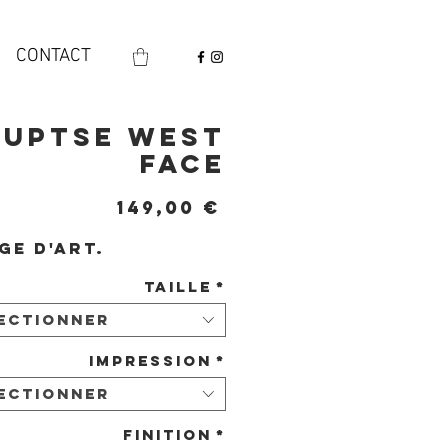
CONTACT
Nuptse West
Face
Prix
149,00 €
ge d'art.
Taille
*
ectionner
Impression
*
ectionner
Finition
*