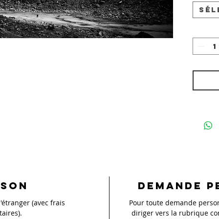
Sél
ison
Demande p
'étranger (avec frais
Pour toute demande personn
aires).
diriger vers la rubrique co