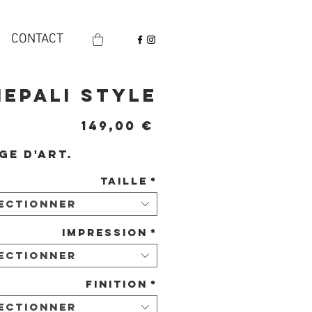
CONTACT
Nepali style
Prix
149,00 €
ge d'art.
Taille
*
ectionner
Impression
*
ectionner
Finition
*
ectionner