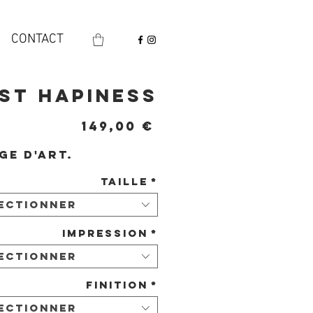
CONTACT
st hapiness
Prix
149,00 €
ge d'art.
Taille
*
ectionner
Impression
*
ectionner
Finition
*
ectionner