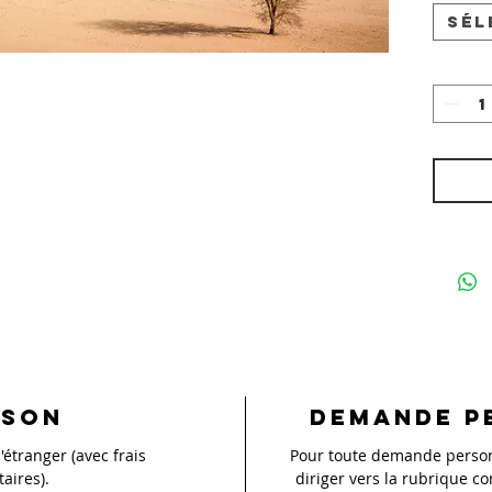
Sél
ison
Demande p
'étranger (avec frais
Pour toute demande personn
aires).
diriger vers la rubrique co