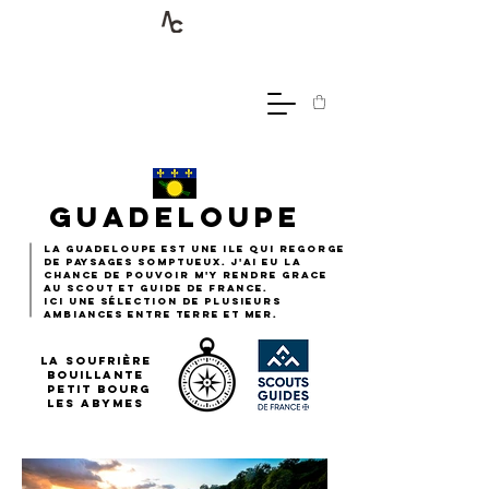
guadeloupe
la guadeloupe est une ile qui regorge
de paysages somptueux. j'ai eu la
chance de pouvoir m'y rendre grace
au scout et guide de france.
ici une sélection de plusieurs
ambiances entre terre et mer.
la soufrière
bouillante
petit bourg
les abymes